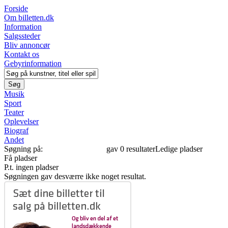
Forside
Om billetten.dk
Information
Salgssteder
Bliv annoncør
Kontakt os
Gebyrinformation
Musik
Sport
Teater
Oplevelser
Biograf
Andet
Søgning på:
"YDERLIGERE"
gav 0 resultater
Ledige pladser
Få pladser
P.t. ingen pladser
Søgningen gav desværre ikke noget resultat.