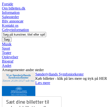
Forside
Om billetten.dk
Information
Salgssteder
Bliv annoncør
Kontakt os
Gebyrinformation
Musik
Sport
Teater
Oplevelser
Biograf
Andet
Arrangementer andre steder
Sønderjyllands Symfoniorkester
Køb billetter - klik på læs mere og tryk på HER
Læs mere